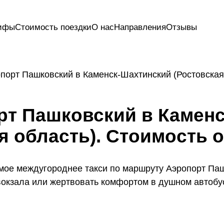
ифы
Стоимость поездки
О нас
Направления
Отзывы
порт Пашковский в Каменск-Шахтинский (Ростовская 
рт Пашковский в Камен
я область). Стоимость о
мое междугороднее такси по маршруту Аэропорт Паш
овокзала или жертвовать комфортом в душном автобу