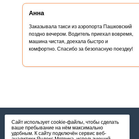
Анна
Заказывала такси из аэропорта Пашковский
поздно вечером. Водитель приехал вовремя,
машина чистая, доехала быстро и
комфортно. Спасибо за безопасную поездку!
Сайт использует cookie-файлы, чтобы сделать
+79994448885
ваше пребывание на нём максимально
удобным. К cайту подключён сервис веб-
Круглосуточно без выходных
аналитики Яндекс Метрика, использующий